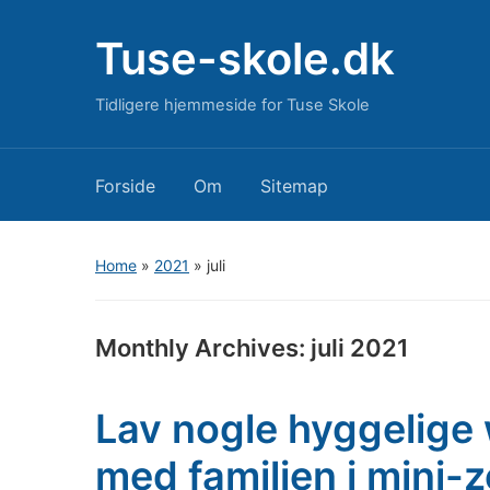
Tuse-skole.dk
Tidligere hjemmeside for Tuse Skole
Forside
Om
Sitemap
Home
»
2021
»
juli
Monthly Archives:
juli 2021
Lav nogle hyggelige 
med familien i mini-