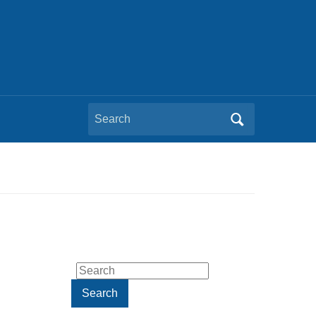
Search
for:
g
Search
for:
Search