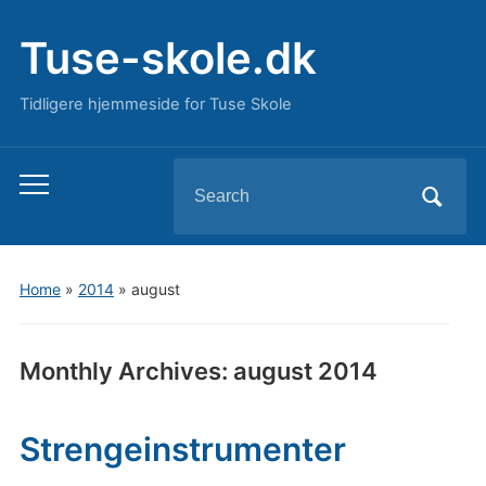
Tuse-skole.dk
Tidligere hjemmeside for Tuse Skole
Search
Toggle
for:
mobile
menu
Home
»
2014
»
august
Monthly Archives:
august 2014
Strengeinstrumenter