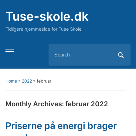
Tuse-skole.dk
Tidligere hjemmeside for Tuse Skole
Search
Toggle
for:
mobile
menu
Home
»
2022
»
februar
Monthly Archives:
februar 2022
Priserne på energi brager