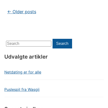
Post navigation
←
Older posts
Search
Search
for:
Udvalgte artikler
Netdating er for alle
Puslespil fra Wasgij