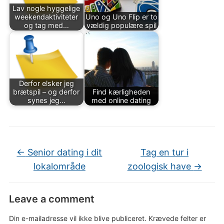
Lav nogle hyggelige
weekendaktiviteter
Uno og Uno Flip er to
og tag med…
vældig populære spil
Derfor elsker jeg
brætspil – og derfor
Find kærligheden
synes jeg…
med online dating
←
Senior dating i dit
Tag en tur i
lokalområde
zoologisk have
→
Leave a comment
Din e-mailadresse vil ikke blive publiceret.
Krævede felter er