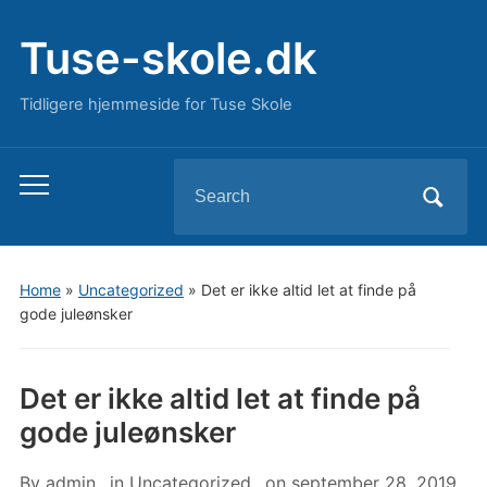
Tuse-skole.dk
Tidligere hjemmeside for Tuse Skole
Search
Toggle
for:
mobile
menu
Home
»
Uncategorized
»
Det er ikke altid let at finde på
gode juleønsker
Det er ikke altid let at finde på
gode juleønsker
By
admin
in
Uncategorized
on
september 28, 2019